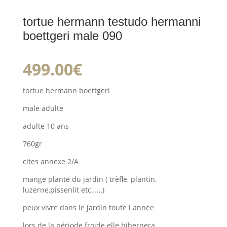
tortue hermann testudo hermanni
boettgeri male 090
499.00
€
tortue hermann boettgeri
male adulte
adulte 10 ans
760gr
cites annexe 2/A
mange plante du jardin ( trèfle, plantin,
luzerne,pissenlit etc……)
peux vivre dans le jardin toute l année
lors de la période froide elle hibernera