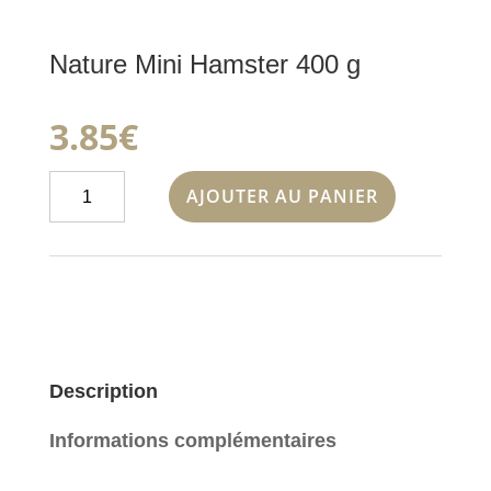
Nature Mini Hamster 400 g
3.85
€
quantité
AJOUTER AU PANIER
de
Nature
Mini
Hamster
400
g
Description
Informations complémentaires