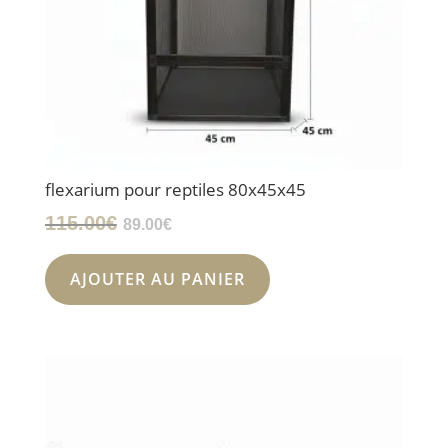
flexarium pour reptiles 80x45x45
Le
Le
115.00
€
89.00
€
prix
prix
initial
actuel
AJOUTER AU PANIER
était :
est :
115.00€.
89.00€.