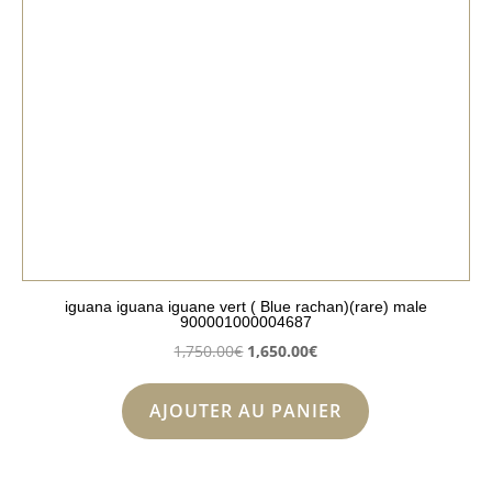
iguana iguana iguane vert ( Blue rachan)(rare) male
900001000004687
Le
Le
1,750.00
€
1,650.00
€
prix
prix
initial
actuel
AJOUTER AU PANIER
était :
est :
1,750.00€.
1,650.00€.