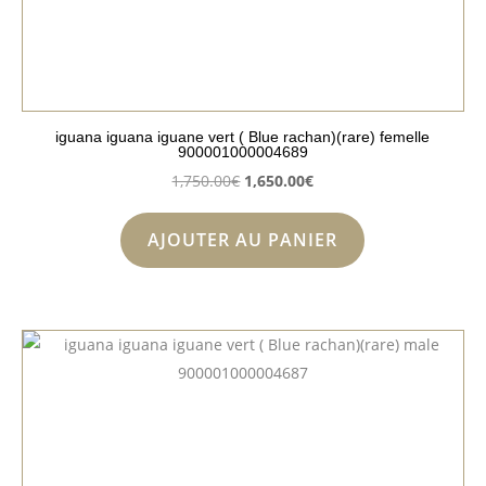
iguana iguana iguane vert ( Blue rachan)(rare) femelle
900001000004689
Le
Le
1,750.00
€
1,650.00
€
prix
prix
initial
actuel
AJOUTER AU PANIER
était :
est :
1,750.00€.
1,650.00€.