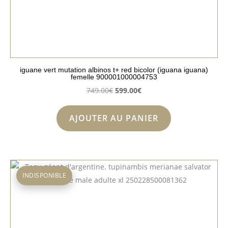
iguane vert mutation albinos t+ red bicolor (iguana iguana)
femelle 900001000004753
Le
Le
749.00
€
599.00
€
prix
prix
initial
actuel
AJOUTER AU PANIER
était :
est :
749.00€.
599.00€.
INDISPONIBLE