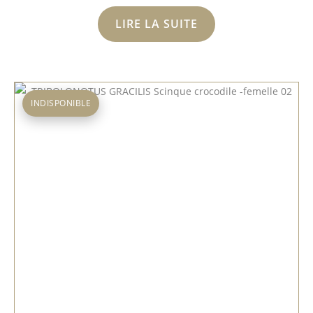
prix
prix
initial
actuel
LIRE LA SUITE
était :
est :
699.00€.
599.00€.
INDISPONIBLE