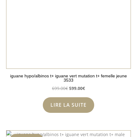
iguane hypo/albinos t+ iguane vert mutation t+ femelle jeune
3533
Le
Le
699.00
€
599.00
€
prix
prix
initial
actuel
LIRE LA SUITE
était :
est :
699.00€.
599.00€.