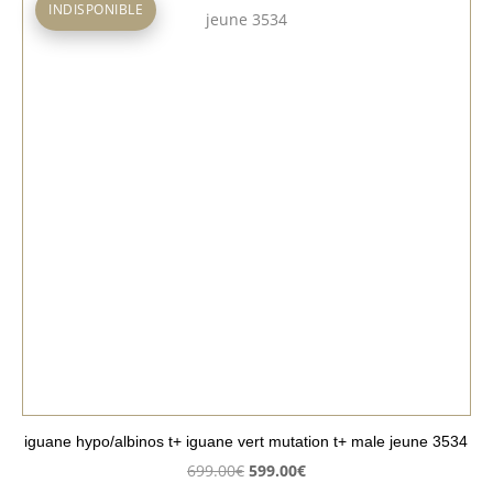
INDISPONIBLE
iguane hypo/albinos t+ iguane vert mutation t+ male jeune 3534
Le
Le
699.00
€
599.00
€