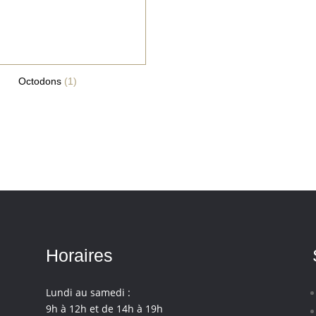
Octodons
(1)
Horaires
Lundi au samedi :
9h à 12h et de 14h à 19h