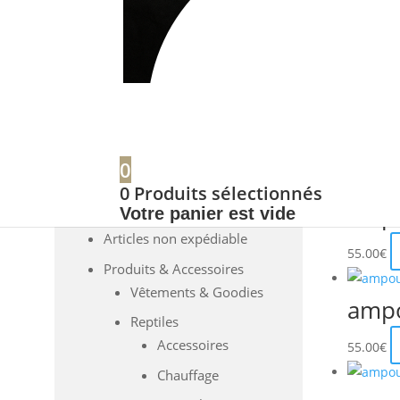
Affichage 
Prom
Prom
Prom
Prom
Prom
Prom
Prom
Prom
Prom
Prom
Prom
0
Catégories de
0
Produits sélectionnés
produits
ampo
Votre panier est vide
Articles non expédiable
55.00
€
Produits & Accessoires
Vêtements & Goodies
ampo
Reptiles
Accessoires
55.00
€
Chauffage