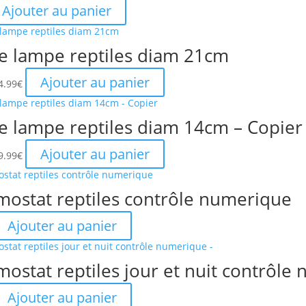
Ajouter au panier
 lampe reptiles diam 21cm
e
Le
Ajouter au panier
4.99
€
rix
prix
itial
actuel
 lampe reptiles diam 14cm – Copier
ait :
est :
8.99€.
24.99€.
e
Le
Ajouter au panier
9.99
€
rix
prix
itial
actuel
mostat reptiles contrôle numerique
ait :
est :
4.99€.
19.99€.
Ajouter au panier
mostat reptiles jour et nuit contrôle
Ajouter au panier