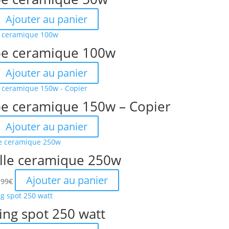
Ajouter au panier
e ceramique 100w
Ajouter au panier
e ceramique 150w – Copier
Ajouter au panier
lle ceramique 250w
e
Le
Ajouter au panier
.99
€
rix
prix
itial
actuel
ing spot 250 watt
ait :
est :