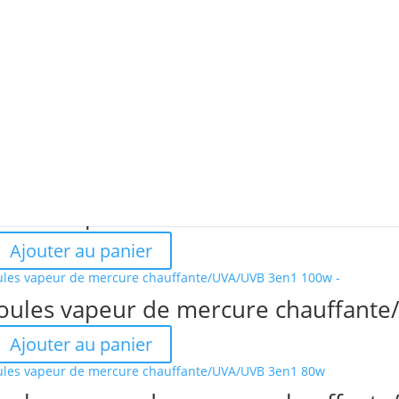
de 1–30 sur 35 résultats
o !
o !
o !
o !
o !
o !
o !
o !
o !
o !
o !
ules vapeur de mercure chauffant
Ajouter au panier
ules vapeur de mercure chauffante
Ajouter au panier