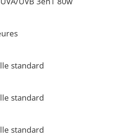
e/UVA/UVB 3en1 80w
eures
lle standard
lle standard
lle standard