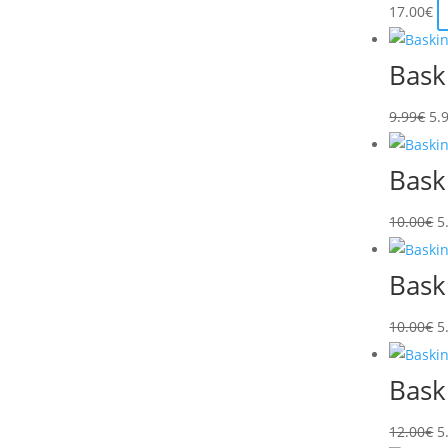
1
17.00
€
Bask
Le
9.99
€
5.
pri
ini
Bask
éta
9.
L
10.00
€
5
p
in
Bask
ét
1
L
10.00
€
5
p
in
Bask
ét
1
L
12.00
€
5