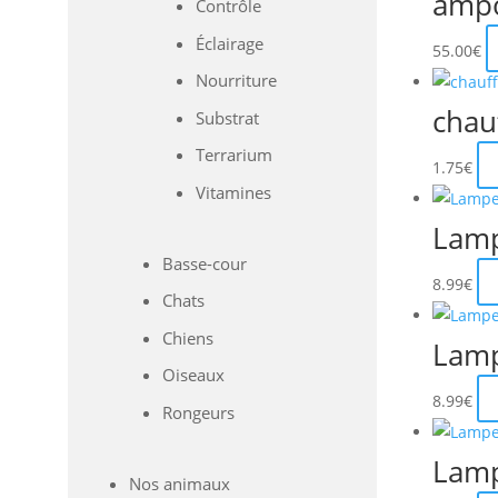
ampo
Contrôle
Éclairage
55.00
€
Nourriture
chau
Substrat
Terrarium
1.75
€
Vitamines
Lamp
Basse-cour
8.99
€
Chats
Chiens
Lamp
Oiseaux
8.99
€
Rongeurs
Lamp
Nos animaux