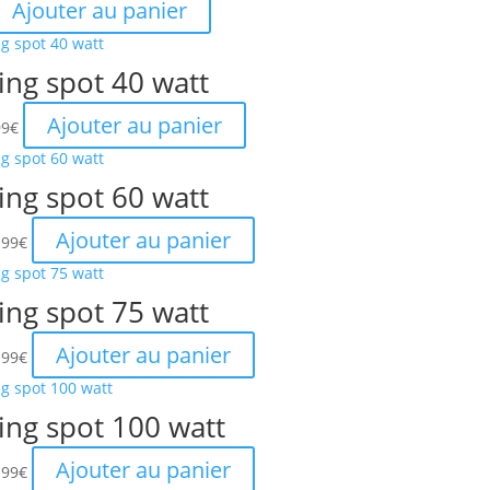
2.50€.
9.99€.
Ajouter au panier
ing spot 40 watt
Le
Ajouter au panier
99
€
x
prix
tial
actuel
ing spot 60 watt
it :
est :
99€.
5.99€.
e
Le
Ajouter au panier
.99
€
rix
prix
itial
actuel
ing spot 75 watt
ait :
est :
0.00€.
5.99€.
e
Le
Ajouter au panier
.99
€
rix
prix
itial
actuel
ing spot 100 watt
ait :
est :
0.00€.
5.99€.
e
Le
Ajouter au panier
.99
€