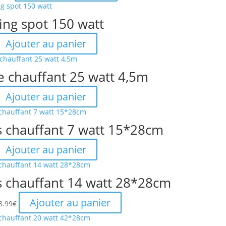
rix
prix
itial
actuel
ing spot 150 watt
ait :
est :
2.00€.
5.99€.
Ajouter au panier
e chauffant 25 watt 4,5m
Ajouter au panier
s chauffant 7 watt 15*28cm
Ajouter au panier
s chauffant 14 watt 28*28cm
e
Le
Ajouter au panier
8.99
€
rix
prix