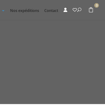
0
s
Nos expéditions
Contact