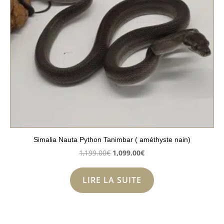
Simalia Nauta Python Tanimbar ( améthyste nain)
Le
Le
1,199.00
€
1,099.00
€
prix
prix
initial
actuel
LIRE LA SUITE
était :
est :
1,199.00€.
1,099.00€.