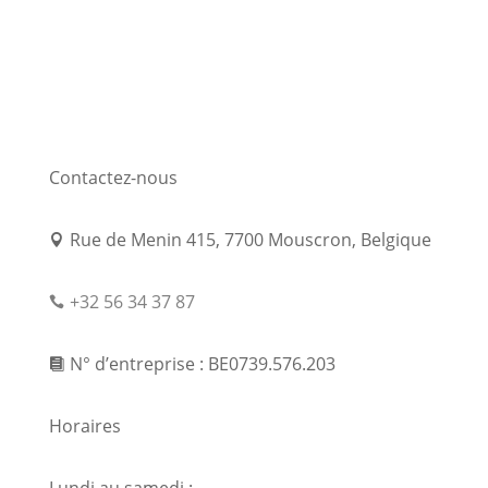
Contactez-nous
Rue de Menin 415, 7700 Mouscron, Belgique

+32 56 34 37 87

N° d’entreprise : BE0739.576.203

Horaires
Lundi au samedi :