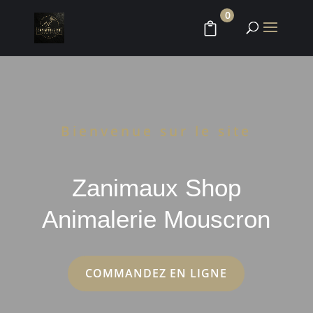
0
Bienvenue sur le site
Zanimaux Shop
Animalerie Mouscron
COMMANDEZ EN LIGNE