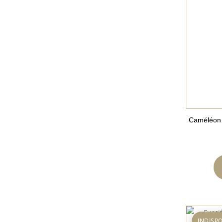
Caméléon p
INDISP