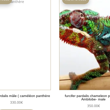
ardalis mâle ( caméléon panthère
furcifer pardalis chameleon 
Ambilobe- male
330.00
€
350.00
€