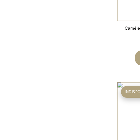
Caméléo
INDISP