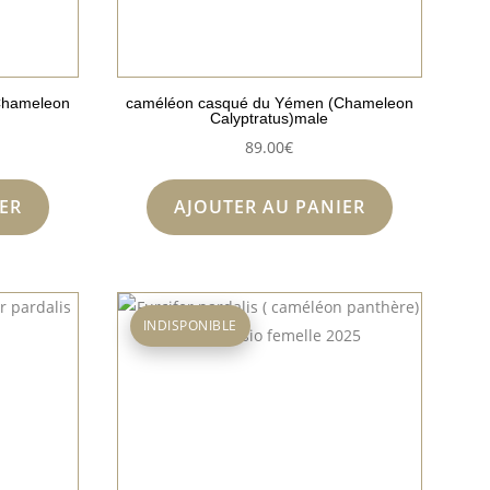
Chameleon
caméléon casqué du Yémen (Chameleon
Calyptratus)male
89.00
€
ER
AJOUTER AU PANIER
INDISPONIBLE