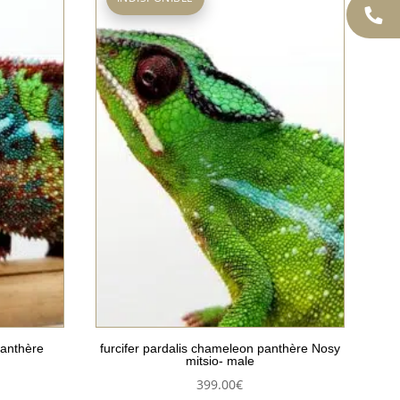
panthère
furcifer pardalis chameleon panthère Nosy
mitsio- male
399.00
€