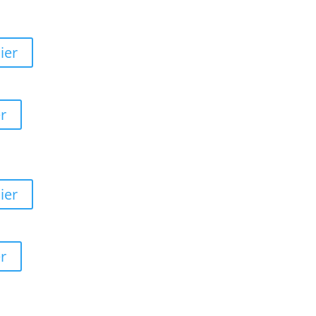
ier
r
ier
r