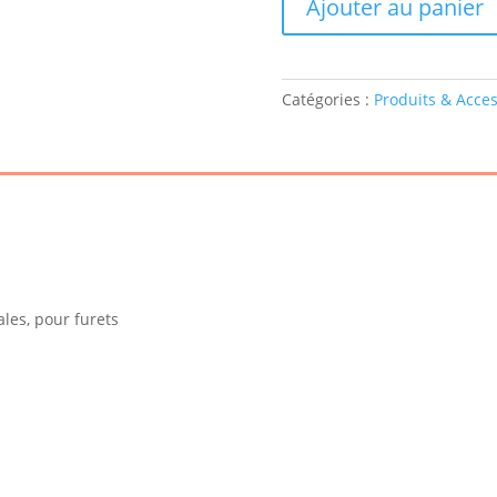
Ajouter au panier
-
Ferrets
3
kg
Catégories :
Produits & Acces
les, pour furets