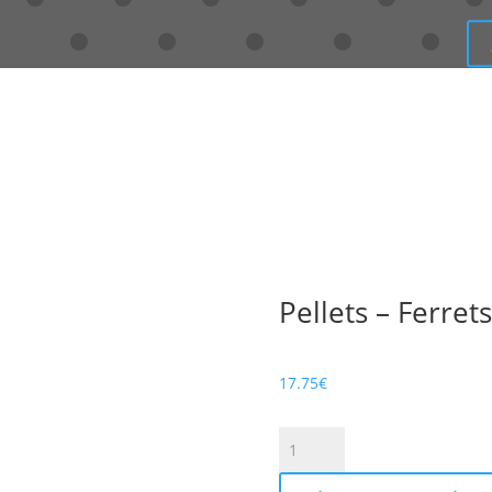
Pellets – Ferrets
17.75
€
quantité
de
Pellets