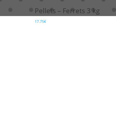
Pellets – Ferrets 3 kg
17.75
€