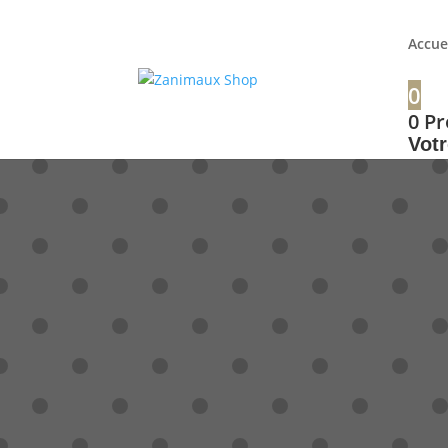
+32 56 34 37 87
Accue
0
0
Pr
Votr