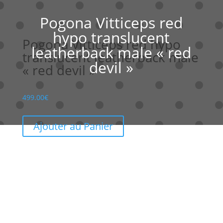
Pogona Vitticeps red
hypo translucent
Pogona Vitticeps red hypo
leatherback male « red
translucent leatherback male
devil »
« red devil »
499.00
€
Ajouter au Panier