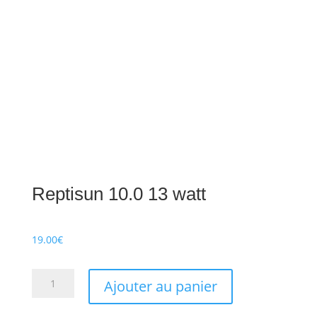
Reptisun 10.0 13 watt
19.00
€
quantité
Ajouter au panier
de
Reptisun