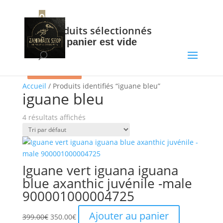
+32 56 34 37 87
0
0
Produits sélectionnés
Votre panier est vide
Promo !
Promo !
Accueil
/ Produits identifiés “iguane bleu”
iguane bleu
4 résultats affichés
Iguane vert iguana iguana
blue axanthic juvénile -male
900001000004725
Le
Le
Ajouter au panier
399.00
€
350.00
€