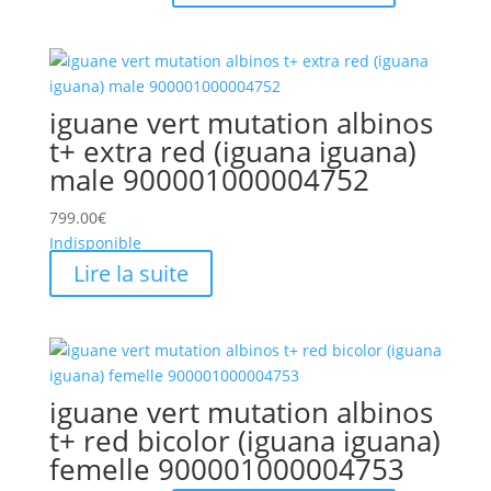
prix
prix
initial
actuel
était :
est :
399.00€.
350.00€.
iguane vert mutation albinos
t+ extra red (iguana iguana)
male 900001000004752
799.00
€
Indisponible
Lire la suite
iguane vert mutation albinos
t+ red bicolor (iguana iguana)
femelle 900001000004753