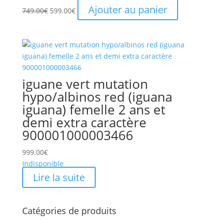
Le
Le
Ajouter au panier
749.00
€
599.00
€
prix
prix
initial
actuel
était :
est :
749.00€.
599.00€.
iguane vert mutation
hypo/albinos red (iguana
iguana) femelle 2 ans et
demi extra caractère
900001000003466
999.00
€
Indisponible
Lire la suite
Catégories de produits