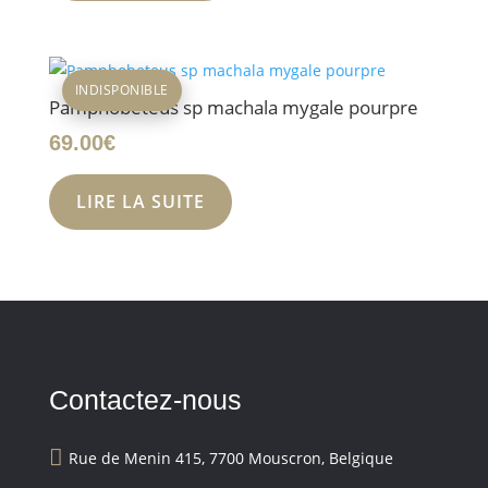
INDISPONIBLE
Pamphobeteus sp machala mygale pourpre
69.00
€
LIRE LA SUITE
Contactez-nous

Rue de Menin 415, 7700 Mouscron, Belgique