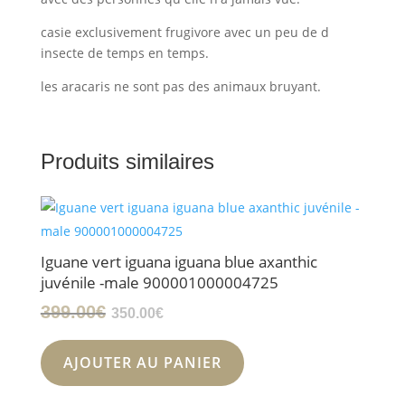
casie exclusivement frugivore avec un peu de d
insecte de temps en temps.
les aracaris ne sont pas des animaux bruyant.
Produits similaires
Iguane vert iguana iguana blue axanthic
juvénile -male 900001000004725
Le
Le
399.00
€
350.00
€
prix
prix
initial
actuel
AJOUTER AU PANIER
était :
est :