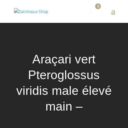
0
Araçari vert
Pteroglossus
viridis male élevé
main –