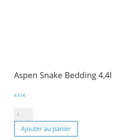
Aspen Snake Bedding 4,4l
4.51
€
quantité
de
Aspen
Ajouter au panier
Snake