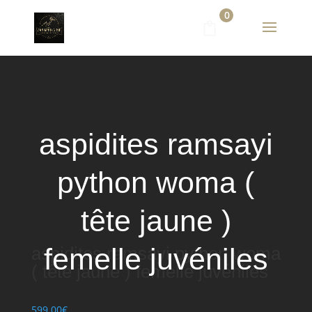
0
aspidites ramsayi
python woma (
tête jaune )
femelle juvéniles
aspidites ramsayi python woma
( tête jaune ) femelle juvéniles
599.00
€