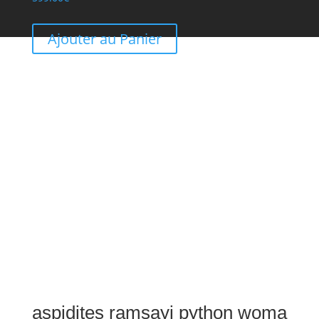
Ajouter au Panier
aspidites ramsayi python woma