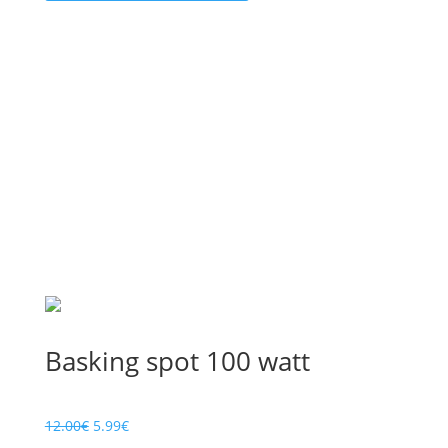
12.00€.
5.99€.
Basking spot 100 watt
Le
Le
12.00
€
5.99
€
prix
prix