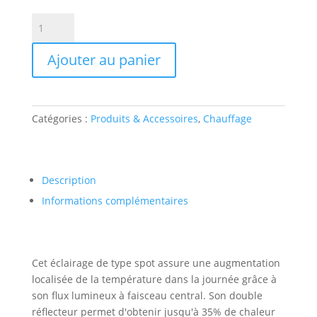
initial
actuel
quantité
était :
est :
de
12.00€.
5.99€.
Basking
Ajouter au panier
spot
100
watt
Catégories :
Produits & Accessoires
,
Chauffage
Description
Informations complémentaires
Cet éclairage de type spot assure une augmentation
localisée de la température dans la journée grâce à
son flux lumineux à faisceau central. Son double
réflecteur permet d'obtenir jusqu'à 35% de chaleur