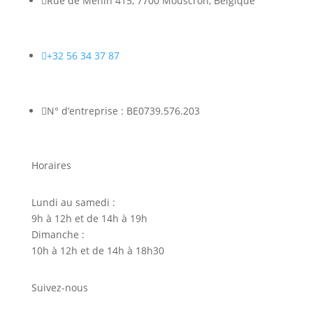

Rue de Menin 415, 7700 Mouscron, Belgique

+32 56 34 37 87

N° d’entreprise : BE0739.576.203
Horaires
Lundi au samedi :
9h à 12h et de 14h à 19h
Dimanche :
10h à 12h et de 14h à 18h30
Suivez-nous