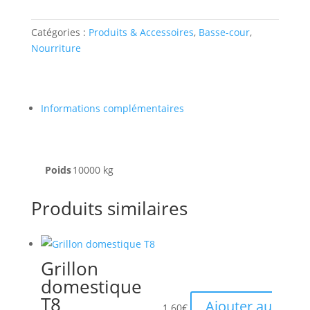
Fourrager
20
kg
Catégories :
Produits & Accessoires
,
Basse-cour
,
Nourriture
Informations complémentaires
Poids
10000 kg
Produits similaires
Grillon
domestique
T8
Ajouter au
1.60
€