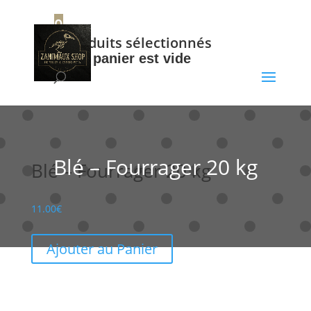
+32 56 34 37 87
0
0
Produits sélectionnés
Votre panier est vide
Blé – Fourrager 20 kg
Blé – Fourrager 20 kg
11.00
€
Ajouter au Panier