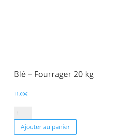
Blé – Fourrager 20 kg
11.00
€
quantité
de
Blé
Ajouter au panier
-