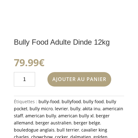
Bully Food Adulte Dinde 12kg
79.99
€
quantité
AJOUTER AU PANIER
de
Bully
Food
Étiquettes :
bully-food
,
bullyfood
,
bully food
,
bully
Adulte
pocket
,
bully micro
,
levrier
,
bully
,
akita inu
,
americain
Dinde
staff
,
american bully
,
american bully xl
,
berger
12kg
allemand
,
berger australien
,
berger belge
,
bouledogue anglais
,
bull terrier
,
cavalier king
charles
,
chowchow
,
cocker
,
dalmatien
,
golden