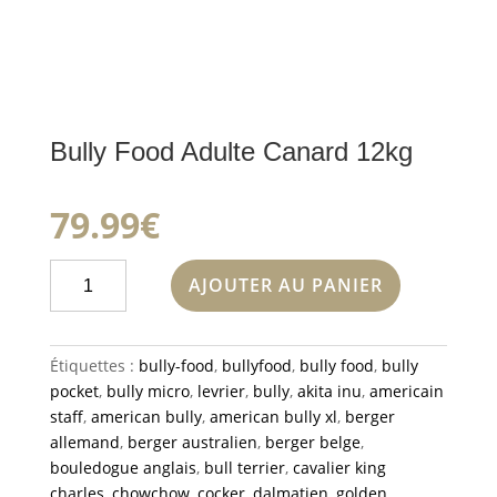
Bully Food Adulte Canard 12kg
79.99
€
quantité
AJOUTER AU PANIER
de
Bully
Food
Étiquettes :
bully-food
,
bullyfood
,
bully food
,
bully
Adulte
pocket
,
bully micro
,
levrier
,
bully
,
akita inu
,
americain
Canard
staff
,
american bully
,
american bully xl
,
berger
12kg
allemand
,
berger australien
,
berger belge
,
bouledogue anglais
,
bull terrier
,
cavalier king
charles
,
chowchow
,
cocker
,
dalmatien
,
golden