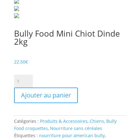
Bully Food Mini Chiot Dinde
2kg
22.50
€
quantité
de
Bully
Ajouter au panier
Food
Mini
Chiot
Dinde
Catégories :
Produits & Accessoires
,
Chiens
,
Bully
2kg
Food croquettes
,
Nourriture sans céréales
Étiquettes :
nourriture pour american bully
,