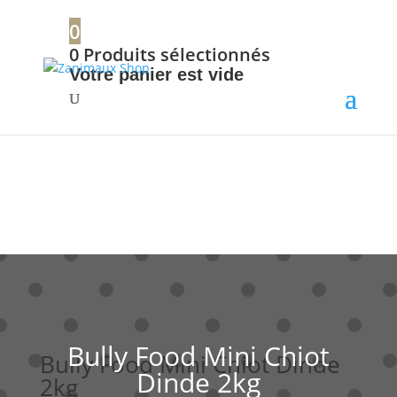
+32 56 34 37 87
0
0
Produits sélectionnés
Votre panier est vide
Bully Food Mini Chiot
Bully Food Mini Chiot Dinde
Dinde 2kg
2kg