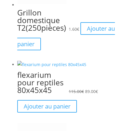
Grillon
domestique
T2(250pièces)
Ajouter au
1.60
€
panier
flexarium
Le
Le
pour reptiles
prix
prix
80x45x45
initial
actuel
115.00
€
89.00
€
était :
est :
115.00€.
89.00€.
Ajouter au panier