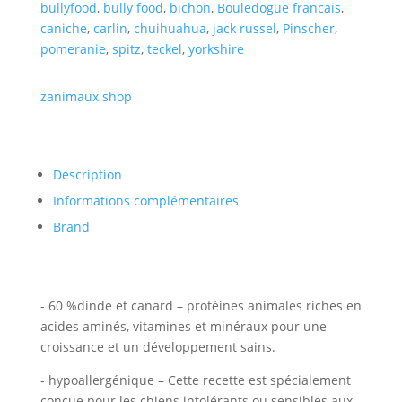
bullyfood
,
bully food
,
bichon
,
Bouledogue francais
,
caniche
,
carlin
,
chuihuahua
,
jack russel
,
Pinscher
,
pomeranie
,
spitz
,
teckel
,
yorkshire
zanimaux shop
Description
Informations complémentaires
Brand
- 60 %dinde et canard – protéines animales riches en
acides aminés, vitamines et minéraux pour une
croissance et un développement sains.
- hypoallergénique – Cette recette est spécialement
conçue pour les chiens intolérants ou sensibles aux