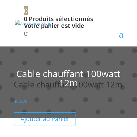
+32 56 34 37 87
0
0
Produits sélectionnés
Votre panier est vide
Cable chauffant 100watt
12m
Cable chauffant 100watt 12m
48.50
€
Ajouter au Panier