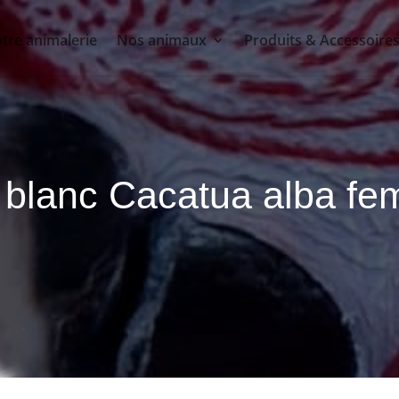
tre animalerie
Nos animaux
Produits & Accessoire
blanc Cacatua alba fe