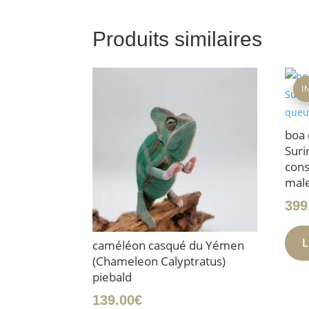
Produits similaires
I
boa 
Suri
cons
mal
399
L
caméléon casqué du Yémen
(Chameleon Calyptratus)
piebald
139.00
€