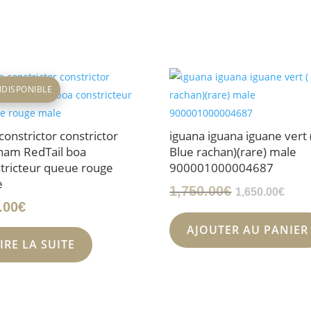
NDISPONIBLE
constrictor constrictor
iguana iguana iguane vert 
nam RedTail boa
Blue rachan)(rare) male
tricteur queue rouge
900001000004687
e
Le
Le
1,750.00
€
1,650.00
€
.00
€
prix
prix
initial
act
AJOUTER AU PANIER
IRE LA SUITE
était :
est 
1,750.00€.
1,65