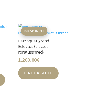
INDISPONIBLE
Perroquet grand
EclectusEclectus
(
roratusshreck
1,200.00
€
LIRE LA SUITE
uel
:
0.00€.