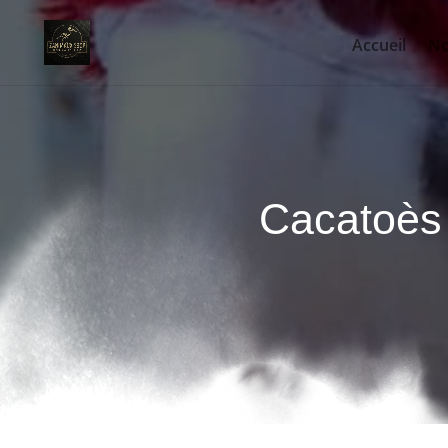
Accueil
No
Cacatoès 