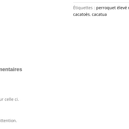
Étiquettes :
perroquet élevé
cacatoès
,
cacatua
mentaires
r celle ci.
attention.