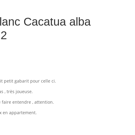
lanc Cacatua alba
22
t petit gabarit pour celle ci.
s , très joueuse.
e faire entendre , attention.
ux en appartement.