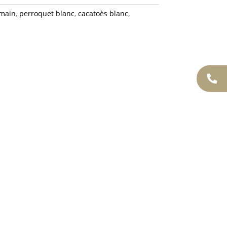
 main
,
perroquet blanc
,
cacatoès blanc
,