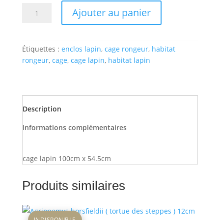
quantité
Ajouter au panier
de
cage
lapin
Étiquettes :
enclos lapin
,
cage rongeur
,
habitat
100cmx54.5cm
rongeur
,
cage
,
cage lapin
,
habitat lapin
Description
Informations complémentaires
cage lapin 100cm x 54.5cm
Produits similaires
INDISPONIBLE