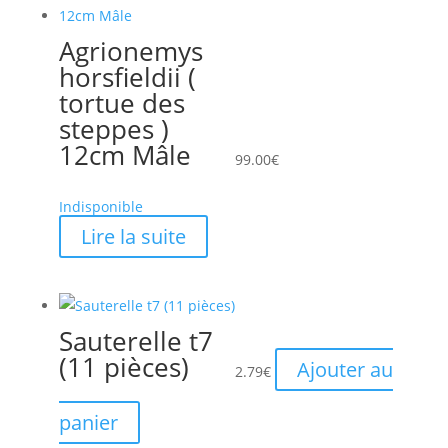
Agrionemys
horsfieldii (
tortue des
steppes )
12cm Mâle
99.00
€
Indisponible
Lire la suite
Sauterelle t7
(11 pièces)
Ajouter au
2.79
€
panier