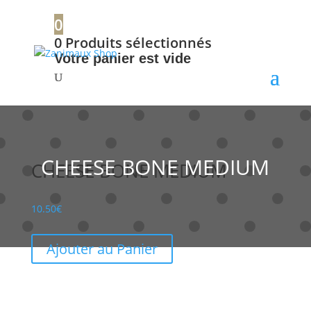
+32 56 34 37 87
0
0
Produits sélectionnés
Votre panier est vide
CHEESE BONE MEDIUM
CHEESE BONE MEDIUM
10.50
€
Ajouter au Panier