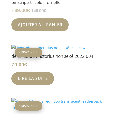
pinstripe tricolor femelle
Le
Le
199.00
€
149.00
€
prix
prix
initial
actuel
AJOUTER AU PANIER
était :
est :
199.00€.
149.00€.
INDISPONIBLE
dendrobate tinctorius non sexé 2022 004
70.00
€
LIRE LA SUITE
INDISPONIBLE