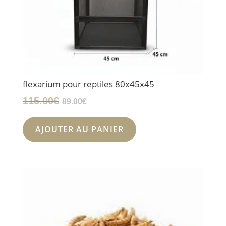
flexarium pour reptiles 80x45x45
Le
Le
115.00
€
89.00
€
prix
prix
initial
actuel
AJOUTER AU PANIER
était :
est :
115.00€.
89.00€.