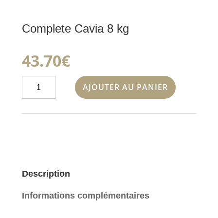
Complete Cavia 8 kg
43.70
€
quantité
AJOUTER AU PANIER
de
Complete
Cavia
8
kg
Description
Informations complémentaires