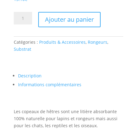
quantité
Ajouter au panier
de
COPEAUX
DE
Catégories :
Produits & Accessoires
,
Rongeurs
,
HETRE
Substrat
5KG
10MM
Description
Informations complémentaires
Les copeaux de hêtres sont une litière absorbante
100% naturelle pour lapins et rongeurs mais aussi
pour les chats, les reptiles et les oiseaux.