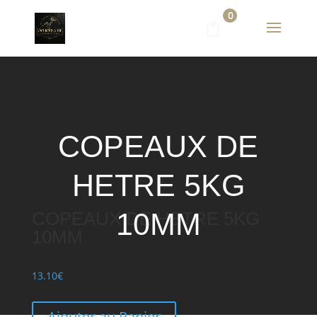
0
COPEAUX DE
HETRE 5KG
10MM
COPEAUX DE HETRE 5KG
10MM
13.10
€
Ajouter au Panier