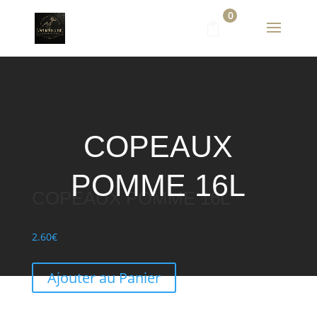
0
COPEAUX
POMME 16L
COPEAUX POMME 16L
2.60
€
Ajouter au Panier