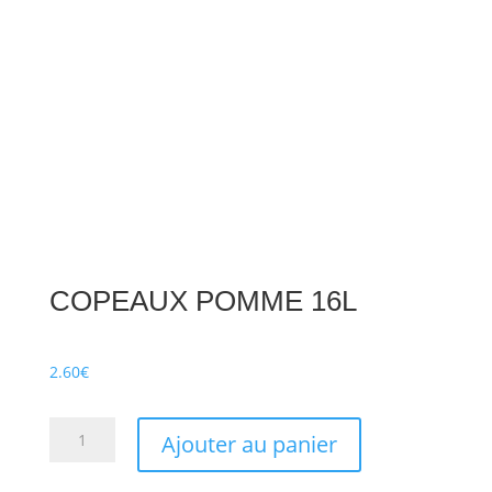
COPEAUX POMME 16L
2.60
€
quantité
Ajouter au panier
de
COPEAUX