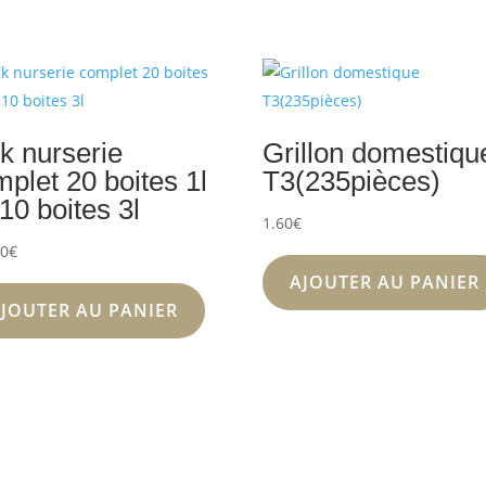
k nurserie
Grillon domestiqu
plet 20 boites 1l
T3(235pièces)
10 boites 3l
1.60
€
00
€
AJOUTER AU PANIER
JOUTER AU PANIER