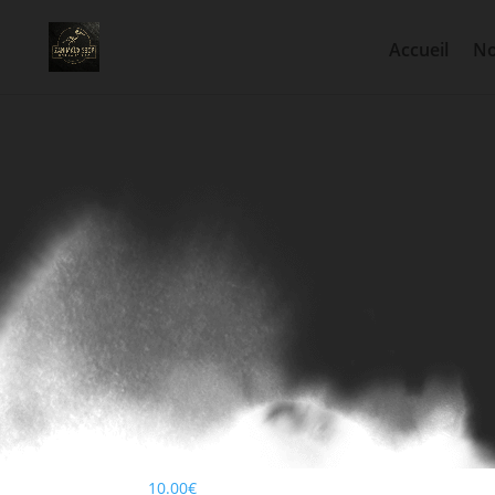
Accueil
No
Corne de Buffle x2
10.00
€