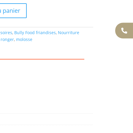
u panier
soires
,
Bully Food friandises
,
Nourriture
,
ronger
,
molosse