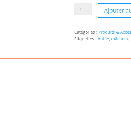
quantité
Ajouter a
de
Corne
de
Catégories :
Produits & Acces
Buffle
Étiquettes :
buffle
,
mâchoire
x2