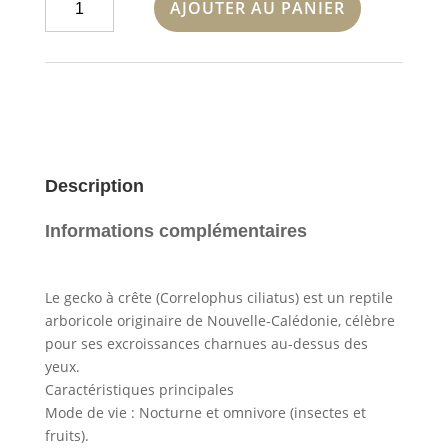
AJOUTER AU PANIER
de
correlophus
Ciliatus
axanthic
lily
white
femelle
Description
Informations complémentaires
Le gecko à crête (Correlophus ciliatus) est un reptile
arboricole originaire de Nouvelle-Calédonie, célèbre
pour ses excroissances charnues au-dessus des
yeux.
Caractéristiques principales
Mode de vie : Nocturne et omnivore (insectes et
fruits).