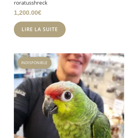
roratusshreck
1,200.00
€
LIRE LA SUITE
INDISPONIBLE