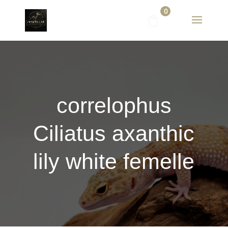
0
correlophus
Ciliatus axanthic
lily white femelle