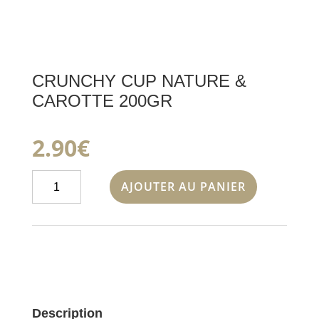
CRUNCHY CUP NATURE &
CAROTTE 200GR
2.90
€
quantité
AJOUTER AU PANIER
de
CRUNCHY
CUP
NATURE
&
CAROTTE
200GR
Description