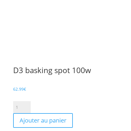
D3 basking spot 100w
62.99
€
quantité
de
D3
Ajouter au panier
basking