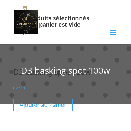
+32 56 34 37 87
0
0
Produits sélectionnés
Votre panier est vide
D3 basking spot 100w
D3 basking spot 100w
62.99
€
Ajouter au Panier