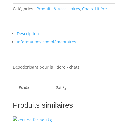
Fleurs
Catégories :
Produits & Accessoires
,
Chats
,
Litière
750
g
Description
Informations complémentaires
Désodorisant pour la litière - chats
Poids
0.8 kg
Produits similaires