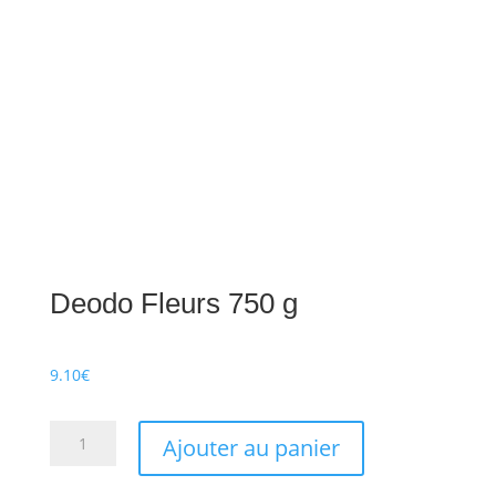
Deodo Fleurs 750 g
9.10
€
quantité
Ajouter au panier
de
Deodo