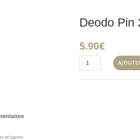
Deodo Pin 
5.90
€
quantité
AJOUTE
de
Deodo
Pin
230
g
mentaires
rs et lapins