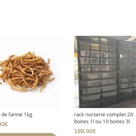
 de farine 1kg
rack nurserie complet 20
boites 1l ou 10 boites 3l
00
€
199.00
€