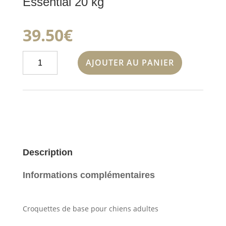
Essential 20 kg
39.50
€
quantité
AJOUTER AU PANIER
de
Essential
20
kg
Description
Informations complémentaires
Croquettes de base pour chiens adultes