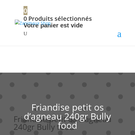
+32 56 34 37 87
0
0
Produits sélectionnés
Votre panier est vide
Friandise petit os
d’agneau 240gr Bully
Friandise petit os d’agneau
food
240gr Bully food