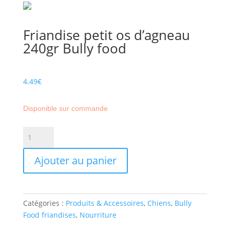
Friandise petit os d’agneau
240gr Bully food
4.49
€
Disponible sur commande
quantité
de
Friandise
Ajouter au panier
petit
os
d'agneau
240gr
Catégories :
Produits & Accessoires
,
Chiens
,
Bully
Bully
Food friandises
,
Nourriture
food