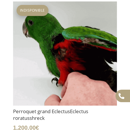
INDISPONIBLE
Perroquet grand EclectusEclectus
roratusshreck
1,200.00
€