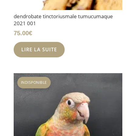
dendrobate tinctoriusmale tumucumaque
2021 001
75.00
€
LIRE LA SUITE
INDISPONIBLE