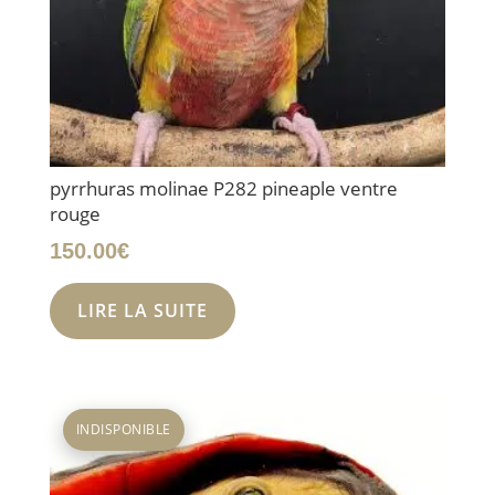
pyrrhuras molinae P282 pineaple ventre
rouge
150.00
€
LIRE LA SUITE
INDISPONIBLE