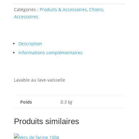
INOX
Catégories :
Produits & Accessoires
,
Chiens
,
25CM
Accessoires
2,5L
Description
Informations complémentaires
Lavable au lave-vaisselle
Poids
0.3 kg
Produits similaires