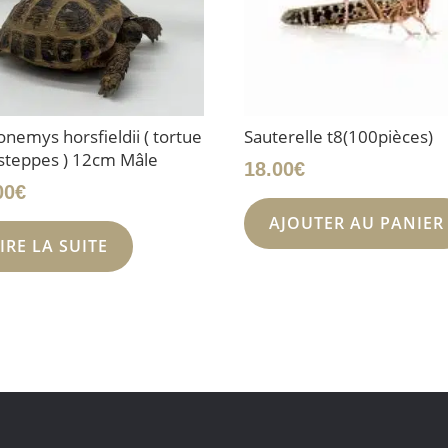
onemys horsfieldii ( tortue
Sauterelle t8(100pièces)
steppes ) 12cm Mâle
18.00
€
00
€
AJOUTER AU PANIER
IRE LA SUITE