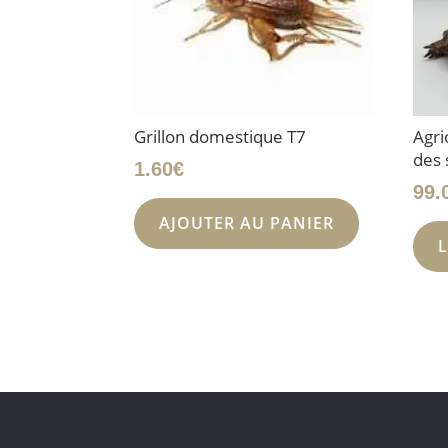
Grillon domestique T7
Agri
des 
1.60
€
99.
AJOUTER AU PANIER
L