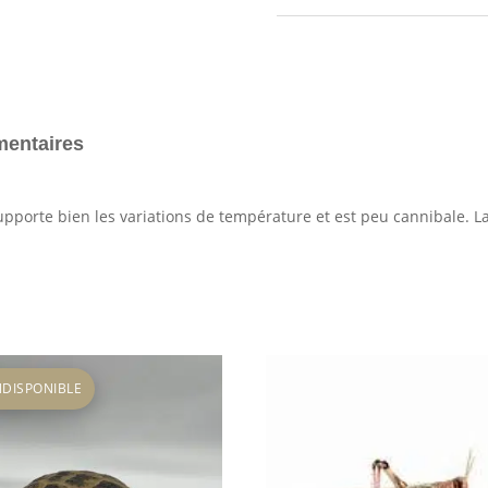
domestique
T4
mentaires
supporte bien les variations de température et est peu cannibale. L
NDISPONIBLE