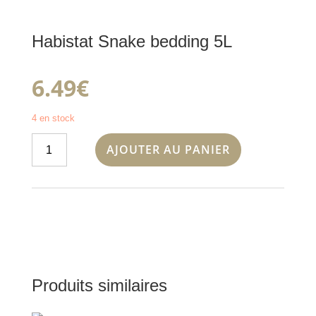
Habistat Snake bedding 5L
6.49
€
4 en stock
quantité
AJOUTER AU PANIER
de
Habistat
Snake
bedding
5L
Produits similaires