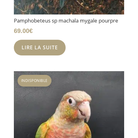
Pamphobeteus sp machala mygale pourpre
69.00
€
LIRE LA SUITE
INDISPONIBLE