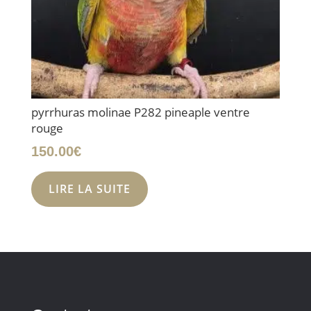
pyrrhuras molinae P282 pineaple ventre
rouge
150.00
€
LIRE LA SUITE