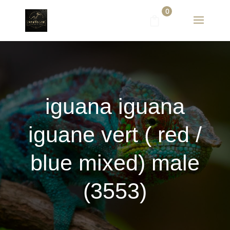
0
iguana iguana
iguane vert ( red /
blue mixed) male
(3553)