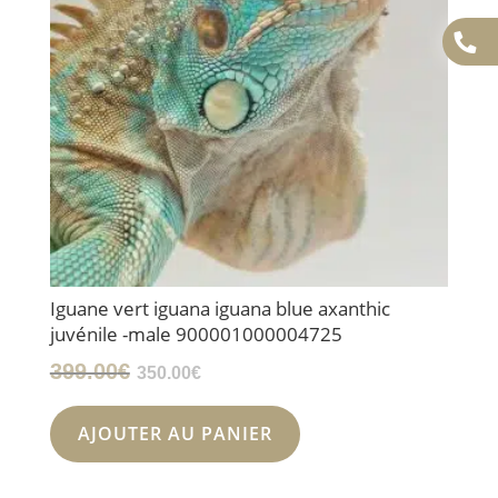
Iguane vert iguana iguana blue axanthic
juvénile -male 900001000004725
Le
Le
399.00
€
350.00
€
prix
prix
initial
actuel
AJOUTER AU PANIER
était :
est :
399.00€.
350.00€.