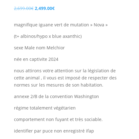
Le
Le
2,699.00
€
2,499.00
€
prix
prix
initial
actuel
magnifique iguane vert de mutation » Nova »
était :
est :
(t+ albinos/hypo x blue axanthic)
2,699.00€.
2,499.00€.
sexe Male nom Melchior
née en captivite 2024
nous attirons votre attention sur la législation de
cette animal , il vous est imposé de respecter des
normes sur les mesures de son habitation.
annexe 2/B de la convention Washington
régime totalement végétarien
comportement non fuyant et très sociable.
identifier par puce non enregistré ifap