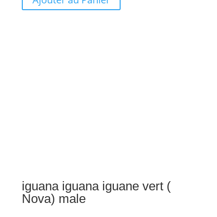
était :
est :
2,699.00€.
2,499.00€.
iguana iguana iguane vert (
Nova) male