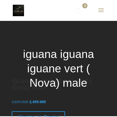
0
iguana iguana
iguane vert (
Nova) male
iguana iguana iguane vert (
Nova) male
Le
Le
2,699.00
€
2,499.00
€
prix
prix
initial
actuel
Ajouter au Panier