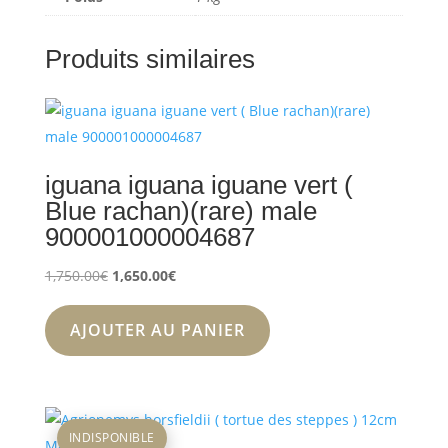
Produits similaires
iguana iguana iguane vert (
Blue rachan)(rare) male
900001000004687
Le
Le
1,750.00
€
1,650.00
€
prix
prix
initial
actuel
AJOUTER AU PANIER
était :
est :
1,750.00€.
1,650.00€.
INDISPONIBLE