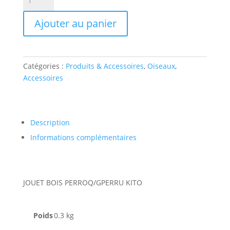
de
JOUET
Ajouter au panier
BOIS
PERROQ/GPERRU
KITO
Catégories :
Produits & Accessoires
,
Oiseaux
,
Accessoires
Description
Informations complémentaires
JOUET BOIS PERROQ/GPERRU KITO
Poids
0.3 kg