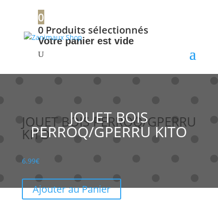
+32 56 34 37 87
0
0
Produits sélectionnés
Votre panier est vide
JOUET BOIS
JOUET BOIS PERROQ/GPERRU
PERROQ/GPERRU KITO
KITO
6.99
€
Ajouter au Panier