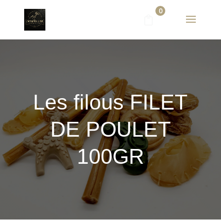
0
Les filous FILET
DE POULET
100GR