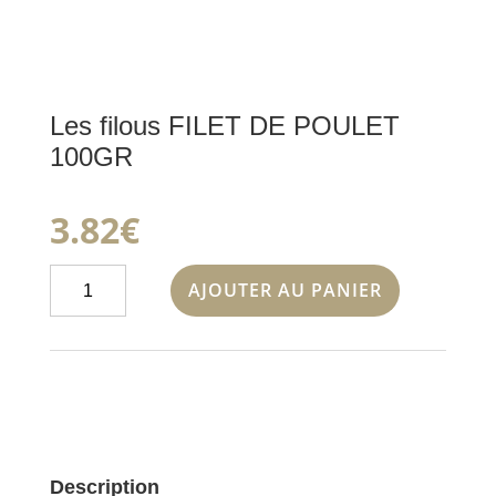
Les filous FILET DE POULET
100GR
3.82
€
quantité
AJOUTER AU PANIER
de
Les
filous
FILET
DE
POULET
100GR
Description