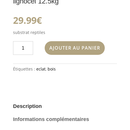
lignocel 12.5kg
29.99
€
substrat reptiles
quantité
AJOUTER AU PANIER
de
lignocel
12.5kg
Étiquettes :
eclat
,
bois
Description
Informations complémentaires