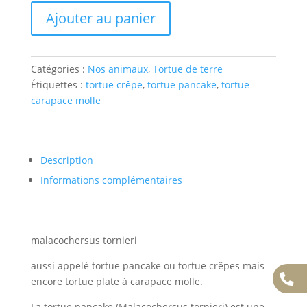
quantité
Ajouter au panier
de
malacochersus
tornieri
Catégories :
Nos animaux
,
Tortue de terre
tortue
Étiquettes :
tortue crêpe
,
tortue pancake
,
tortue
crêpes
carapace molle
tortue
pancake
tortue
à
Description
carapace
Informations complémentaires
souple
femelle
adulte
972273000488792
malacochersus tornieri
aussi appelé tortue pancake ou tortue crêpes mais
encore tortue plate à carapace molle.
La tortue pancake (Malacochersus tornieri) est une