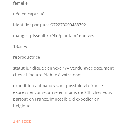
initial
actuel
femelle
était :
est :
née en captivité :
899.00€.
799.00€.
identifier par puce:972273000488792
mange : pissenlit/trèfle/plantain/ endives
18cm+/-
reproductrice
statut juridique : annexe 1/A vendu avec document
cites et facture établie à votre nom.
expedition animaux vivant possible via france
express envoi sécurisé en moins de 24h chez vous
partout en France/impossible d expedier en
belgique.
1 en stock