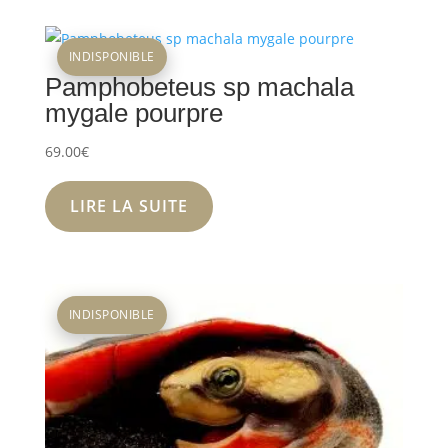
INDISPONIBLE
Pamphobeteus sp machala
mygale pourpre
69.00
€
LIRE LA SUITE
INDISPONIBLE