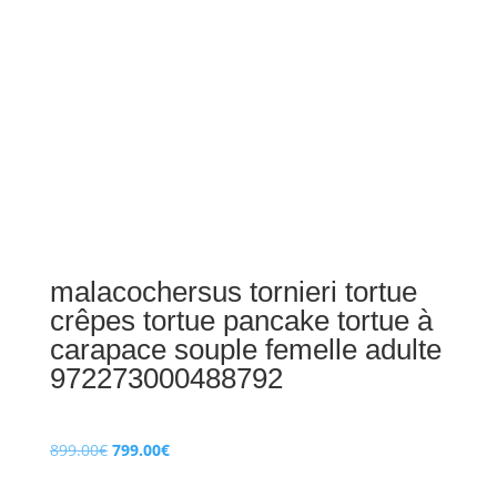
malacochersus tornieri tortue
crêpes tortue pancake tortue à
carapace souple femelle adulte
972273000488792
Le
Le
899.00
€
799.00
€
prix
prix