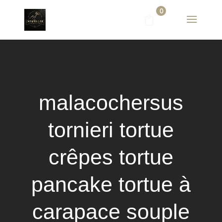
0
malacochersus
tornieri tortue
crêpes tortue
pancake tortue à
carapace souple