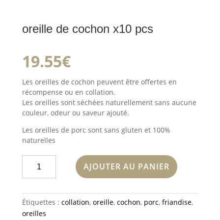
oreille de cochon x10 pcs
19.55
€
Les oreilles de cochon peuvent être offertes en
récompense ou en collation.
Les oreilles sont séchées naturellement sans aucune
couleur, odeur ou saveur ajouté.
Les oreilles de porc sont sans gluten et 100%
naturelles
quantité
AJOUTER AU PANIER
de
oreille
de
Étiquettes :
collation
,
oreille
,
cochon
,
porc
,
friandise
,
cochon
oreilles
x10