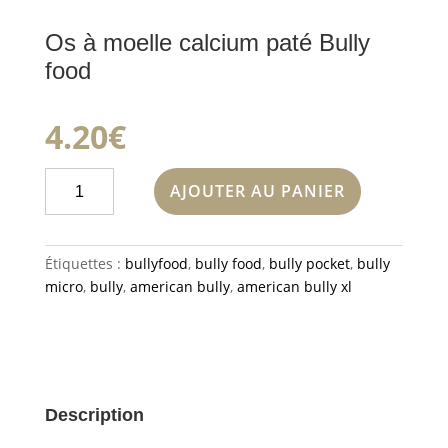
Os à moelle calcium paté Bully
food
4.20
€
quantité
AJOUTER AU PANIER
de
Os
à
Étiquettes :
bullyfood
,
bully food
,
bully pocket
,
bully
moelle
micro
,
bully
,
american bully
,
american bully xl
calcium
paté
Bully
food
Description