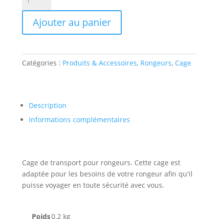
de
PANIER
Ajouter au panier
TSPT
RONGEURS
PICO/ALAD
30x21x23cm
Catégories :
Produits & Accessoires
,
Rongeurs
,
Cage
Description
Informations complémentaires
Cage de transport pour rongeurs. Cette cage est
adaptée pour les besoins de votre rongeur afin qu'il
puisse voyager en toute sécurité avec vous.
Poids
0.2 kg