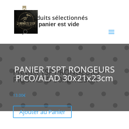
+32 56 34 37 87
0
0
Produits sélectionnés
Votre panier est vide
PANIER TSPT RONGEURS
PANIER TSPT RONGEURS
PICO/ALAD 30x21x23cm
PICO/ALAD 30x21x23cm
13.00
€
Ajouter au Panier