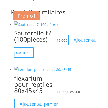
Produits similaires
Promo !
Sauterelle t7
(100pièces)
Ajouter au
18.00
€
panier
flexarium
Le
Le
pour reptiles
prix
prix
80x45x45
initial
actuel
115.00
€
89.00
€
était :
est :
115.00€.
89.00€.
Ajouter au panier